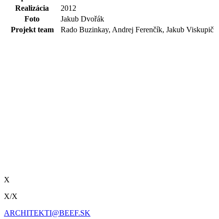
Realizácia
2012
Foto
Jakub Dvořák
Projekt team
Rado Buzinkay, Andrej Ferenčík, Jakub Viskupič
X
X
/
X
ARCHITEKTI@BEEF.SK