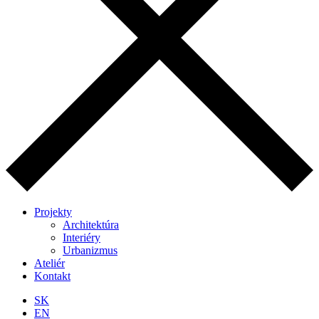
Projekty
Architektúra
Interiéry
Urbanizmus
Ateliér
Kontakt
SK
EN