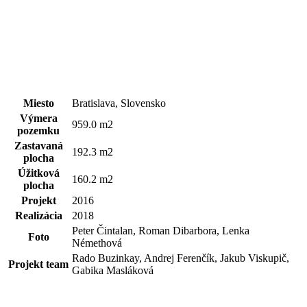
Miesto
Bratislava, Slovensko
Výmera
959.0 m2
pozemku
Zastavaná
192.3 m2
plocha
Úžitková
160.2 m2
plocha
Projekt
2016
Realizácia
2018
Peter Čintalan, Roman Dibarbora, Lenka
Foto
Némethová
Rado Buzinkay, Andrej Ferenčík, Jakub Viskupič,
Projekt team
Gabika Masláková