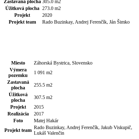
Zastavaná plocha
305.0 m2
Úžitková plocha
273.0 m2
Projekt
2020
Projekt team
Rado Buzinkay, Andrej Ferenčík, Ján Šimko
Miesto
Záhorská Bystrica, Slovensko
Výmera
1 091 m2
pozemku
Zastavaná
255.5 m2
plocha
Úžitková
307.5 m2
plocha
Projekt
2015
Realizácia
2017
Foto
Matej Hakár
Rado Buzinkay, Andrej Ferenčík, Jakub Viskupič,
Projekt team
Lukáš Valenčin