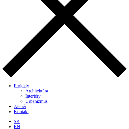
Projekty
Architektúra
Interiéry
Urbanizmus
Ateliér
Kontakt
SK
EN